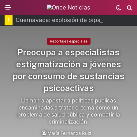
Menu
Switch
B
skin
Cuernavaca: explosión de pipa deja 20 heridos
Reportajes especiales
Preocupa a especialistas
estigmatización a jóvenes
por consumo de sustancias
psicoactivas
Llaman a apostar a políticas públicas
encaminadas a tratar el tema como un
problema de salud pública y combatir la
criminalización.
María Fernanda Ruiz