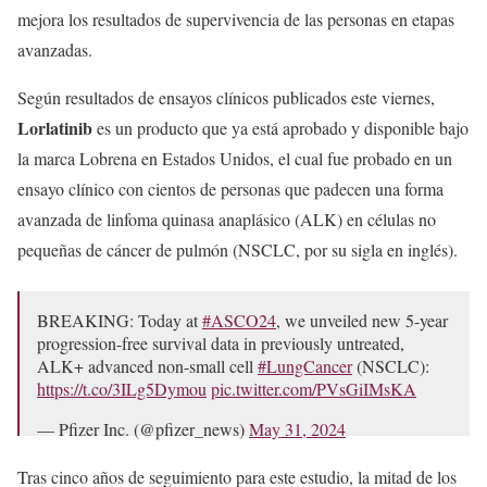
mejora los resultados de supervivencia de las personas en etapas
avanzadas.
Según resultados de ensayos clínicos publicados este viernes,
Lorlatinib
es un producto que ya está aprobado y disponible bajo
la marca Lobrena en Estados Unidos, el cual fue probado en un
ensayo clínico con cientos de personas que padecen una forma
avanzada de linfoma quinasa anaplásico (ALK) en células no
pequeñas de cáncer de pulmón (NSCLC, por su sigla en inglés).
BREAKING: Today at
#ASCO24
, we unveiled new 5-year
progression-free survival data in previously untreated,
ALK+ advanced non-small cell
#LungCancer
(NSCLC):
https://t.co/3ILg5Dymou
pic.twitter.com/PVsGiIMsKA
— Pfizer Inc. (@pfizer_news)
May 31, 2024
Tras cinco años de seguimiento para este estudio, la mitad de los