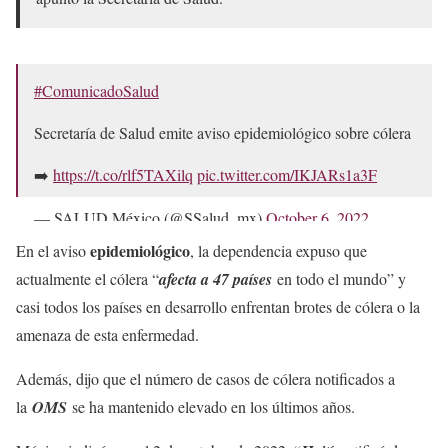
#ComunicadoSalud
Secretaría de Salud emite aviso epidemiológico sobre cólera
➡️
https://t.co/rlf5TAXilq
pic.twitter.com/IKJARs1a3F
— SALUD México (@SSalud_mx)
October 6, 2022
epidemiológico
En el aviso
, la dependencia expuso que
actualmente el cólera “
afecta a 47 países
en todo el mundo” y
casi todos los países en desarrollo enfrentan brotes de cólera o la
amenaza de esta enfermedad.
Además, dijo que el número de casos de cólera notificados a
la
OMS
se ha mantenido elevado en los últimos años.