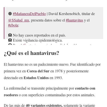
🟤
#MañaneraDelPueblo
| David Kershenobich, titular de
@SSalud_mx
, presenta datos sobre el
#hantavitus
y el
#ébola
:
🏥 No hay casos reportados en el país.
🏥 Existe vigilancia epidemiológica.
🏥 Por el
#hantavirus
, a nivel mundial, hay 11 casos y tres
defunciones.
¿Qué es el hantavirus?
🏥 Sobre el…
pic.twitter.com/GDeD6BetB7
— Once Noticias (@OnceNoticiasTV)
May 19, 2026
El hantavirus no es un padecimiento nuevo. Fue identificado por
Corea del Sur
primera vez en
en 1978 y posteriormente
Estados Unidos
detectado en
en 1993.
contacto con
La enfermedad se transmite principalmente por
roedores
o con superficies contaminadas por estos animales.
40 variantes existentes,
De las más de
solamente la variante