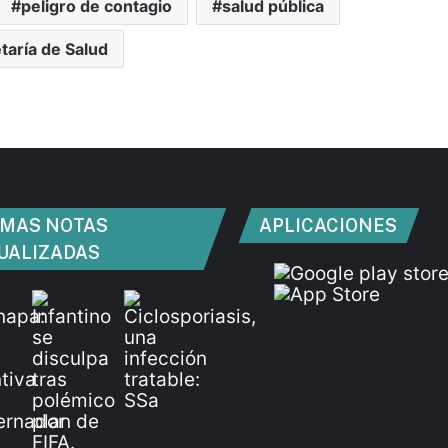
peligro de contagio
salud pública
taría de Salud
IMAS NOTAS
APLICACIONES
UALIZADAS