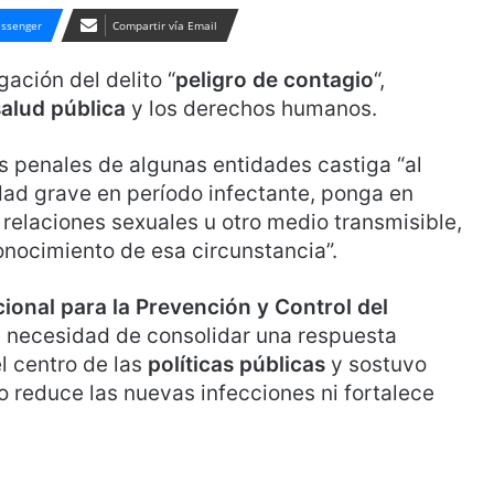
ssenger
Compartir vía Email
ación del delito “
peligro de contagio
“,
salud pública
y los derechos humanos.
os penales de algunas entidades castiga “al
d grave en período infectante, ponga en
r relaciones sexuales u otro medio transmisible,
onocimiento de esa circunstancia”.
ional para la Prevención y Control del
la necesidad de consolidar una respuesta
l centro de las
políticas públicas
y sostuvo
o reduce las nuevas infecciones ni fortalece