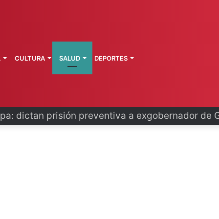
L
CULTURA
SALUD
DEPORTES
o se disculpa tras polémico plan de FIFA