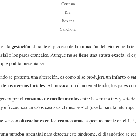
Cortesía
Dra.
Roxana
Canchola.
gestación
 en la
, durante el proceso de la formación del feto, entre la te
acial
no se tiene una causa exacta
o los pares craneales. Aunque
, el e
s que podría presentarse:
infarto o s
do se presenta una alteración, es como si se produjera un
 de los nervios faciales
. Al provocar un daño en el tejido, los pares cra
consumo de medicamentos
genera por el
entre la semana tres y seis d
r frecuencia en estos casos es el misoprostol (usado para la interrupc
alteraciones en los cromosomas
e ver con
, específicamente en el 1, 3
e una prueba prenatal
para detectar este síndrome, el diagnóstico se rea