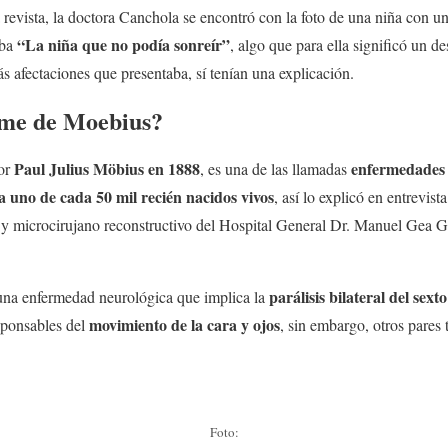
revista, la doctora Canchola se encontró con la foto de una niña con una
“La niña que no podía sonreír”
laba
, algo que para ella significó un d
ás afectaciones que presentaba, sí tenían una explicación.
ome de Moebius?
Paul Julius Möbius en 1888
enfermedades 
por
, es una de las llamadas
 a uno de cada 50 mil recién nacidos vivos
, así lo explicó en entrevist
o y microcirujano reconstructivo del Hospital General Dr. Manuel Gea G
parálisis bilateral del sext
una enfermedad neurológica que implica la
movimiento de la cara y ojos
esponsables del
, sin embargo, otros pares
Foto: