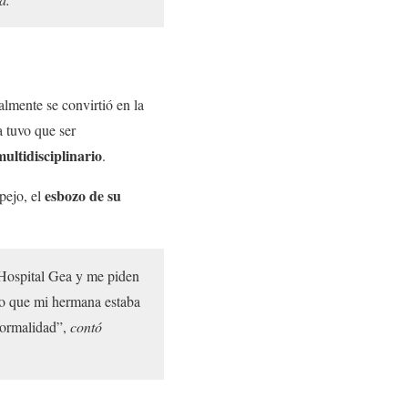
mente se convirtió en la
a tuvo que ser
ultidisciplinario
.
esbozo de su
pejo, el
l Hospital Gea y me piden
veo que mi hermana estaba
normalidad”,
contó