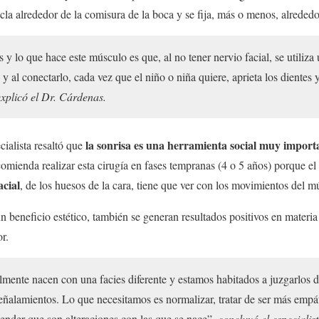
la alrededor de la comisura de la boca y se fija, más o menos, alrededor
 y lo que hace este músculo es que, al no tener nervio facial, se utiliza
 al conectarlo, cada vez que el niño o niña quiere, aprieta los dientes 
explicó el Dr. Cárdenas.
la sonrisa es una herramienta social muy import
ialista resaltó que
comienda realizar esta cirugía en fases tempranas (4 o 5 años) porque e
acial
, de los huesos de la cara, tiene que ver con los movimientos del m
n beneficio estético, también se generan resultados positivos en materia
r.
mente nacen con una facies diferente y estamos habitados a juzgarlos d
señalamientos. Lo que necesitamos es normalizar, tratar de ser más empá
ntender que son alteraciones con las que se nace”,
concluyó el especialist