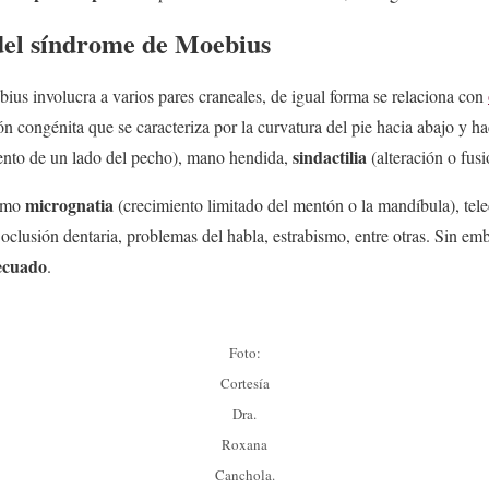
del síndrome de Moebius
us involucra a varios pares craneales, de igual forma se relaciona con
n congénita que se caracteriza por la curvatura del pie hacia abajo y ha
sindactilia
iento de un lado del pecho), mano hendida,
(alteración o fusi
micrognatia
como
(crecimiento limitado del mentón o la mandíbula), tel
 oclusión dentaria, problemas del habla, estrabismo, entre otras. Sin em
decuado
.
Foto:
Cortesía
Dra.
Roxana
Canchola.