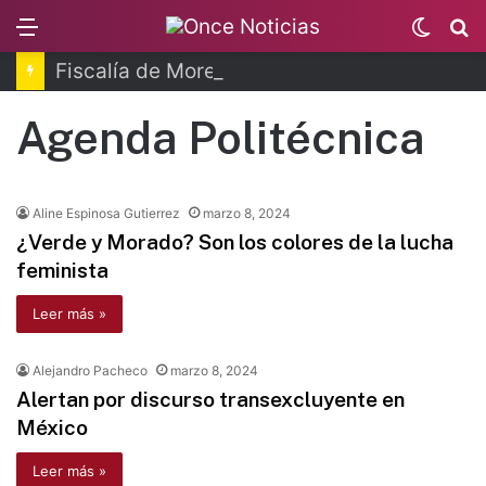
Menu
Switc
B
skin
Fiscalía de Morelos investiga explosión de pipa
Agenda Politécnica
Aline Espinosa Gutierrez
marzo 8, 2024
¿Verde y Morado? Son los colores de la lucha
feminista
Leer más »
Alejandro Pacheco
marzo 8, 2024
Alertan por discurso transexcluyente en
México
Leer más »