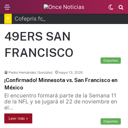
Menu
Switc
B
skin
Cofepris fortalece coordinación sanitaria en los estados
49ERS SAN
FRANCISCO
Deportes
Pedro Hernández González
mayo 13, 2026
¡Confirmado! Minnesota vs. San Francisco en
México
El encuentro formará parte de la Semana 11
de la NFL y se jugará el 22 de noviembre en
el…
Leer más »
Deportes