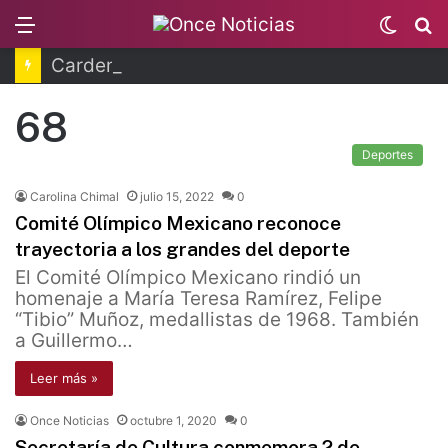
Menu
Switc
B
skin
Cardenal Parolin pide por madres buscadoras
68
Deportes
Carolina Chimal
julio 15, 2022
0
Comité Olímpico Mexicano reconoce
trayectoria a los grandes del deporte
El Comité Olímpico Mexicano rindió un
homenaje a María Teresa Ramírez, Felipe
“Tibio” Muñoz, medallistas de 1968. También
a Guillermo…
Leer más »
Once Noticias
octubre 1, 2020
0
Secretaría de Cultura conmemora 2 de