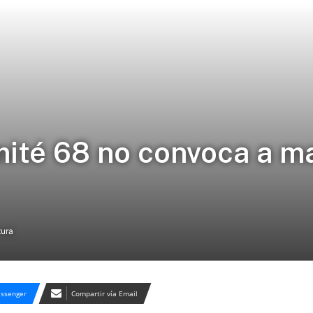
ité 68 no convoca a ma
tura
ssenger
Compartir vía Email