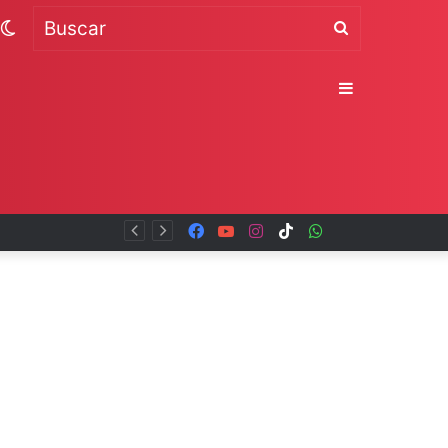
Switch
Buscar
skin
Sidebar
Facebook
YouTube
Instagram
TikTok
WhatsApp
x