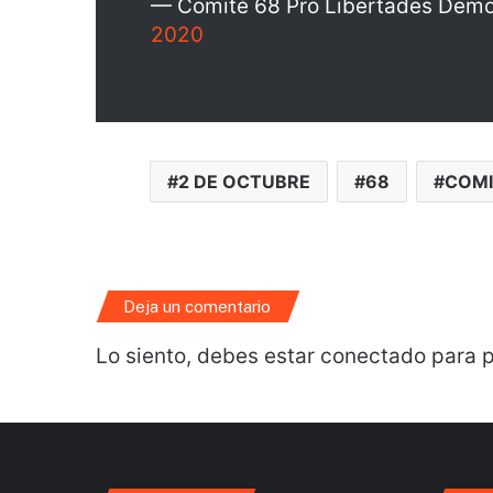
— Comité 68 Pro Libertades Dem
2020
2 DE OCTUBRE
68
COMI
Deja un comentario
Lo siento, debes estar
conectado
para p