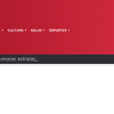
L
CULTURA
SALUD
DEPORTES
conocer estrategia vs. despojos en CDMX