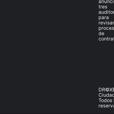
DR©XE
Ciudad
Todos 
reserv