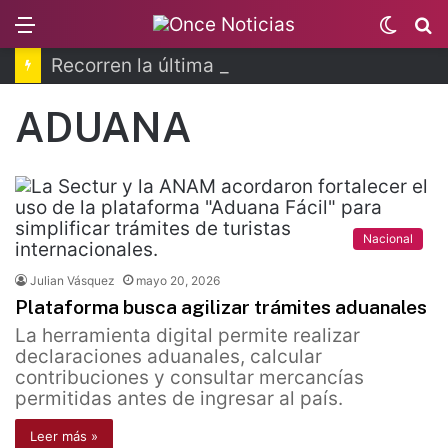
Menu
Switc
B
skin
Recorren la última ruta de Kimberly Moya
ADUANA
Nacional
Julian Vásquez
mayo 20, 2026
Plataforma busca agilizar trámites aduanales
La herramienta digital permite realizar
declaraciones aduanales, calcular
contribuciones y consultar mercancías
permitidas antes de ingresar al país.
Leer más »