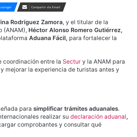
ssenger
Compartir vía Email
ina Rodríguez Zamora
, y el titular de la
co (ANAM),
Héctor Alonso Romero Gutiérrez,
 plataforma
Aduana Fácil,
para fortalecer la
e coordinación entre la
Sectur
y la ANAM para
y mejorar la experiencia de turistas antes y
señada para
simplificar trámites aduanales
.
internacionales realizar su
declaración aduanal
,
scargar comprobantes y consultar qué