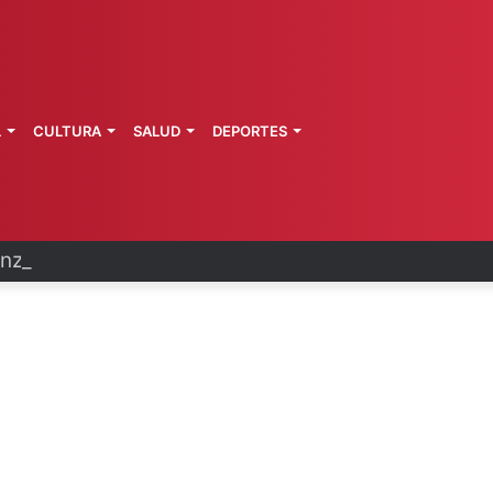
L
CULTURA
SALUD
DEPORTES
zo: vinculan a proceso a presunto autor intelectu