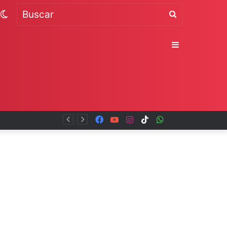
Switch
Buscar
skin
Sidebar
al
Facebook
YouTube
Instagram
TikTok
WhatsApp
x