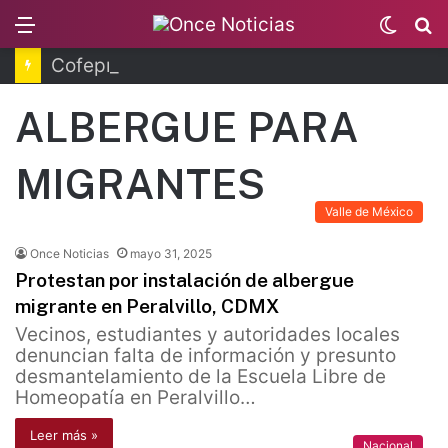
Menu
Switc
B
skin
Cofepris fortalece coordinación sanitaria en los estados
ALBERGUE PARA
MIGRANTES
Valle de México
Once Noticias
mayo 31, 2025
Protestan por instalación de albergue
migrante en Peralvillo, CDMX
Vecinos, estudiantes y autoridades locales
denuncian falta de información y presunto
desmantelamiento de la Escuela Libre de
Homeopatía en Peralvillo…
Leer más »
Nacional