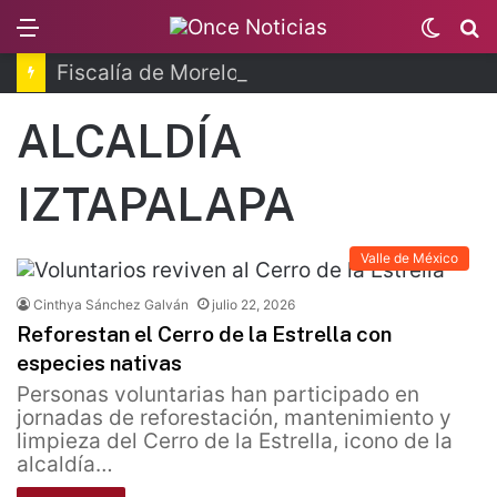
Menu
Switc
B
skin
Fiscalía de Morelos investiga explosión de pipa
ALCALDÍA
IZTAPALAPA
Valle de México
Cinthya Sánchez Galván
julio 22, 2026
Reforestan el Cerro de la Estrella con
especies nativas
Personas voluntarias han participado en
jornadas de reforestación, mantenimiento y
limpieza del Cerro de la Estrella, icono de la
alcaldía…