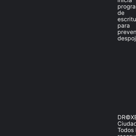
DR©XE
Ciudad
Todos 