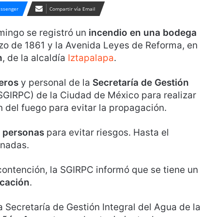
ssenger
Compartir vía Email
mingo se registró un
incendio en una bodega
rzo de 1861 y la Avenida Leyes de Reforma, en
n
, de la alcaldía
Iztapalapa
.
eros
y personal de la
Secretaría de Gestión
SGIRPC) de la Ciudad de México para realizar
n del fuego para evitar la propagación.
 personas
para evitar riesgos. Hasta el
onadas.
contención, la SGIRPC informó que se tiene un
ocación
.
la Secretaría de Gestión Integral del Agua de la