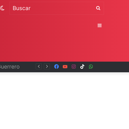
Switch
Buscar
skin
Sidebar
Facebook
YouTube
Instagram
TikTok
WhatsApp
x