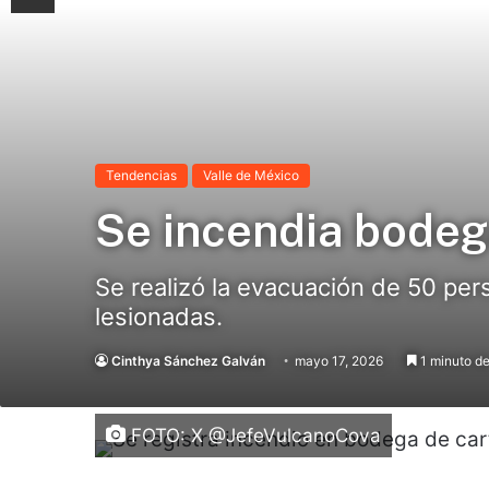
Tendencias
Valle de México
Se incendia bodeg
Se realizó la evacuación de 50 per
lesionadas.
Cinthya Sánchez Galván
mayo 17, 2026
1 minuto de
FOTO: X @JefeVulcanoCova