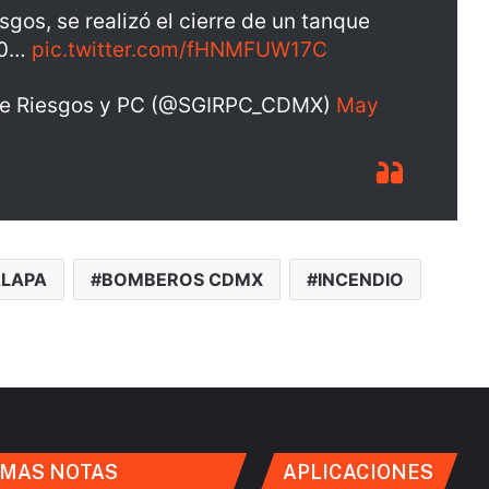
gos, se realizó el cierre de un tanque
50…
pic.twitter.com/fHNMFUW17C
l de Riesgos y PC (@SGIRPC_CDMX)
May
ALAPA
BOMBEROS CDMX
INCENDIO
IMAS NOTAS
APLICACIONES