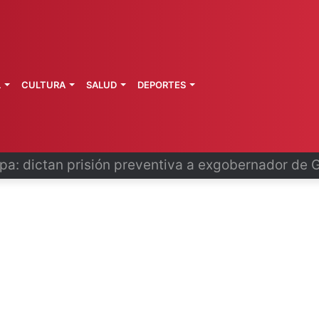
L
CULTURA
SALUD
DEPORTES
o se disculpa tras polémico plan de FIFA