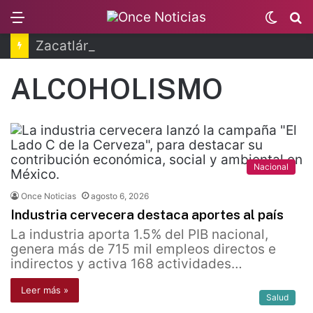
Menu
Switc
B
skin
Zacatlán celebra la Feria de la Manzana 2026
ALCOHOLISMO
Nacional
Once Noticias
agosto 6, 2026
Industria cervecera destaca aportes al país
La industria aporta 1.5% del PIB nacional,
genera más de 715 mil empleos directos e
indirectos y activa 168 actividades…
Leer más »
Salud