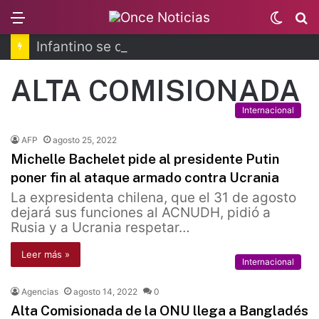
Menu
Switc
B
skin
Infantino se disculpa tras polémico plan de FIFA
ALTA COMISIONADA
Internacional
AFP
agosto 25, 2022
Michelle Bachelet pide al presidente Putin
poner fin al ataque armado contra Ucrania
La expresidenta chilena, que el 31 de agosto
dejará sus funciones al ACNUDH, pidió a
Rusia y a Ucrania respetar…
Leer más »
Internacional
Agencias
agosto 14, 2022
0
Alta Comisionada de la ONU llega a Bangladés