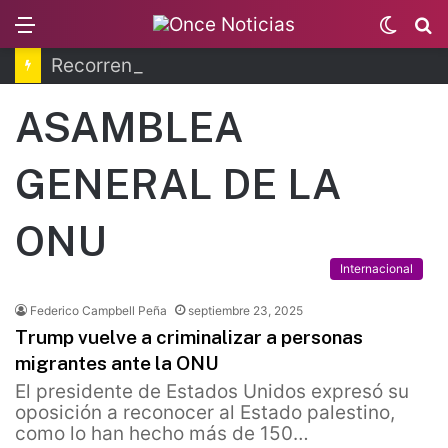
Menu
Switc
B
skin
Recorren la última ruta de Kimberly Moya
ASAMBLEA
GENERAL DE LA
ONU
Internacional
Federico Campbell Peña
septiembre 23, 2025
Trump vuelve a criminalizar a personas
migrantes ante la ONU
El presidente de Estados Unidos expresó su
oposición a reconocer al Estado palestino,
como lo han hecho más de 150…