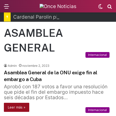
Menu
Switc
B
skin
Cardenal Parolin pide por madres buscadoras
ASAMBLEA
GENERAL
Internacional
Admin
noviembre 2, 2023
Asamblea General de la ONU exige fin al
embargo a Cuba
Aprobó con 187 votos a favor una resolución
que pide el fin del embargo impuesto hace
seis décadas por Estados…
Leer más »
Internacional