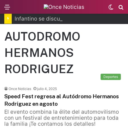
Menu
Switc
B
skin
Infantino se disculpa tras polémico plan de FIFA
AUTODROMO
HERMANOS
RODRIGUEZ
Deportes
Once Noticias
julio 4, 2025
Speed Fest regresa al Autódromo Hermanos
Rodríguez en agosto
El evento combina la élite del automovilismo
con un festival de entretenimiento para toda
la familia ¡Te contamos los detalles!