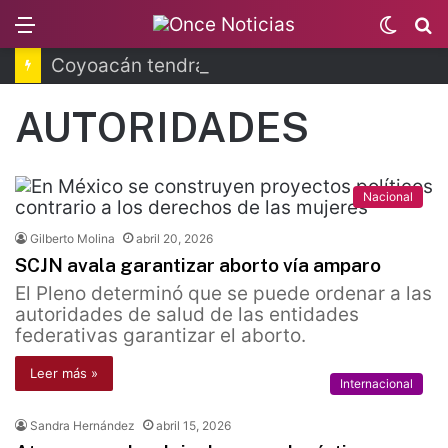
Menu
Switc
B
skin
Coyoacán tendrá Utopía Elena Poniatowska
AUTORIDADES
Nacional
Gilberto Molina
abril 20, 2026
SCJN avala garantizar aborto vía amparo
El Pleno determinó que se puede ordenar a las
autoridades de salud de las entidades
federativas garantizar el aborto.
Leer más »
Internacional
Sandra Hernández
abril 15, 2026