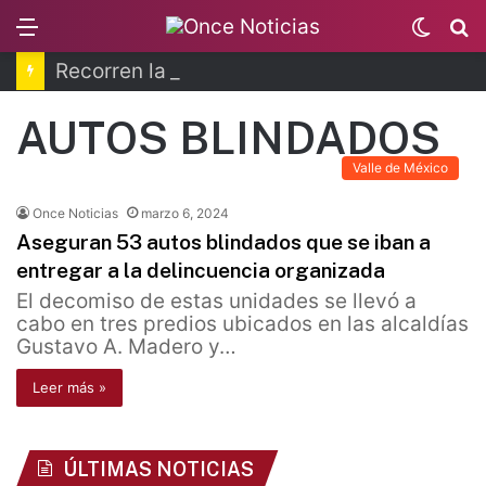
Menu
Switc
B
skin
Recorren la última ruta de Kimberly Moya
AUTOS BLINDADOS
Valle de México
Once Noticias
marzo 6, 2024
Aseguran 53 autos blindados que se iban a
entregar a la delincuencia organizada
El decomiso de estas unidades se llevó a
cabo en tres predios ubicados en las alcaldías
Gustavo A. Madero y…
Leer más »
ÚLTIMAS NOTICIAS