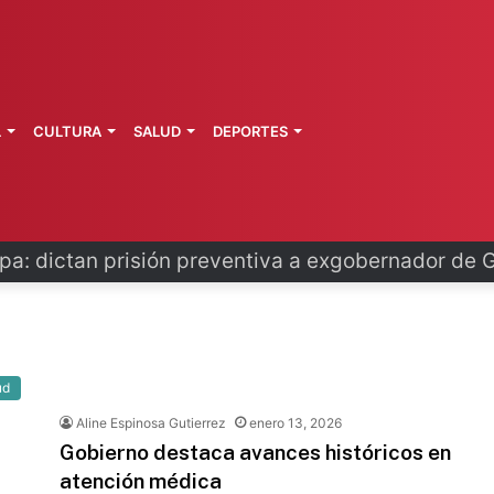
L
CULTURA
SALUD
DEPORTES
o se disculpa tras polémico plan de FIFA
ud
Aline Espinosa Gutierrez
enero 13, 2026
Gobierno destaca avances históricos en
atención médica