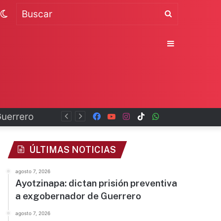
Switch
Buscar
skin
Sidebar
Facebook
YouTube
Instagram
TikTok
WhatsApp
x
ÚLTIMAS NOTICIAS
agosto 7, 2026
Ayotzinapa: dictan prisión preventiva
a exgobernador de Guerrero
agosto 7, 2026