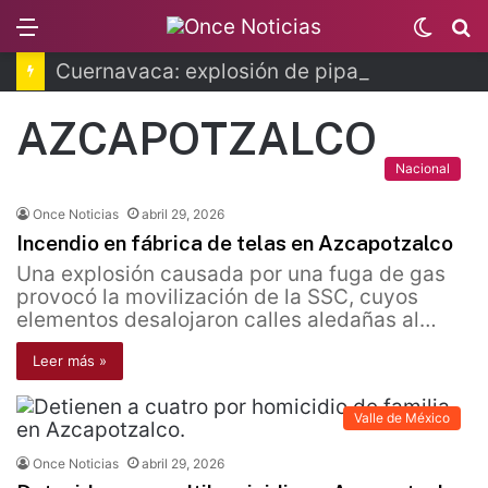
Menu
Switc
B
skin
Cuernavaca: explosión de pipa deja 20 heridos
AZCAPOTZALCO
Nacional
Once Noticias
abril 29, 2026
Incendio en fábrica de telas en Azcapotzalco
Una explosión causada por una fuga de gas
provocó la movilización de la SSC, cuyos
elementos desalojaron calles aledañas al…
Leer más »
Valle de México
Once Noticias
abril 29, 2026