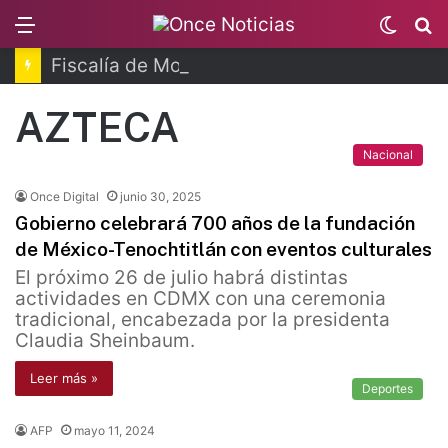
Menu
Switc
B
skin
Fiscalía de Morelos investiga explosión de pipa
AZTECA
Nacional
Once Digital
junio 30, 2025
Gobierno celebrará 700 años de la fundación
de México-Tenochtitlán con eventos culturales
El próximo 26 de julio habrá distintas
actividades en CDMX con una ceremonia
tradicional, encabezada por la presidenta
Claudia Sheinbaum.
Leer más »
Deportes
AFP
mayo 11, 2024