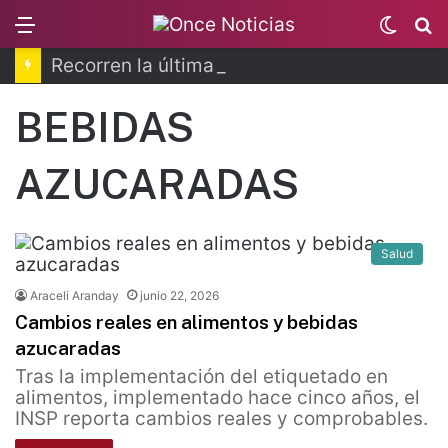
Menu
Switc
B
skin
Recorren la última ruta de Kimberly Moya
BEBIDAS
AZUCARADAS
Salud
Araceli Aranday
junio 22, 2026
Cambios reales en alimentos y bebidas
azucaradas
Tras la implementación del etiquetado en
alimentos, implementado hace cinco años, el
INSP reporta cambios reales y comprobables.