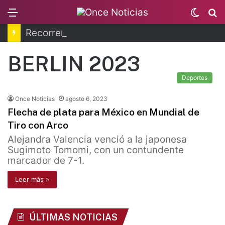
Menu
Switc
B
skin
Recorren la última ruta de Kimberly Moya
BERLIN 2023
Deportes
Once Noticias
agosto 6, 2023
Flecha de plata para México en Mundial de
Tiro con Arco
Alejandra Valencia venció a la japonesa
Sugimoto Tomomi, con un contundente
marcador de 7-1.
Leer más »
ÚLTIMAS NOTICIAS