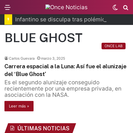
Menu
Switc
B
skin
Infantino se disculpa tras polémico plan de FIFA
BLUE GHOST
ONCE LAB
Carlos Guevara
marzo 3, 2025
Carrera espacial a la Luna: Así fue el alunizaje
del ‘Blue Ghost’
Es el segundo alunizaje conseguido
recientemente por una empresa privada, en
asociación con la NASA.
Leer más »
ÚLTIMAS NOTICIAS