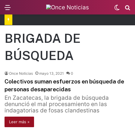
Menu
Switc
B
skin
Los exfuncionarios detenidos por el caso Ayotzinapa
BRIGADA DE
BÚSQUEDA
Once Noticias
mayo 13, 2021
0
Colectivos suman esfuerzos en búsqueda de
personas desaparecidas
En Zacatecas, la brigada de búsqueda
denunció el mal procesamiento en las
indagatorias de fosas clandestinas
Leer más »