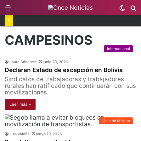
Menu
Switc
B
skin
Isaac del Toro renueva contrato
CAMPESINOS
Internacional
Laura Sánchez
junio 20, 2026
Declaran Estado de excepción en Bolivia
Sindicatos de trabajadoras y trabajadores
rurales han ratificado que continuarán con sus
movilizaciones.
Leer más »
Valle de México
Luis Valdés
mayo 19, 2026