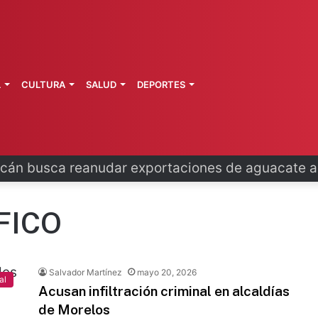
L
CULTURA
SALUD
DEPORTES
espalda derechos de trabajadores del campo
FICO
Salvador Martínez
mayo 20, 2026
al
Acusan infiltración criminal en alcaldías
de Morelos