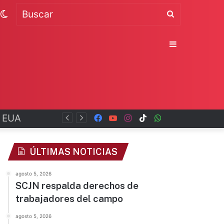
Switch
Buscar
skin
Sidebar
Facebook
YouTube
Instagram
TikTok
WhatsApp
x
ÚLTIMAS NOTICIAS
agosto 5, 2026
SCJN respalda derechos de
trabajadores del campo
agosto 5, 2026