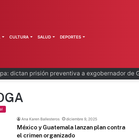
L
CULTURA
SALUD
DEPORTES
pa: dictan prisión preventiva a exgobernador de 
OGA
al
Ana Karen Ballesteros
diciembre 9, 2025
México y Guatemala lanzan plan contra
el crimen organizado