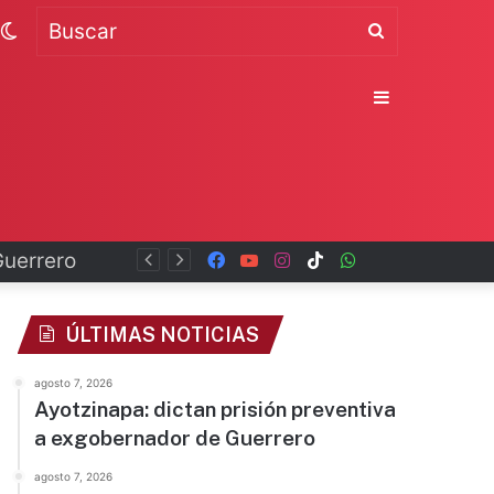
Switch
Buscar
skin
Sidebar
Guerrero
Facebook
YouTube
Instagram
TikTok
WhatsApp
x
ÚLTIMAS NOTICIAS
agosto 7, 2026
Ayotzinapa: dictan prisión preventiva
a exgobernador de Guerrero
agosto 7, 2026