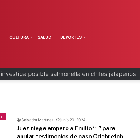
L
CULTURA
SALUD
DEPORTES
 investiga posible salmonella en chiles jalapeños
al
Salvador Martínez
junio 20, 2024
Juez niega amparo a Emilio “L” para
anular testimonios de caso Odebretch