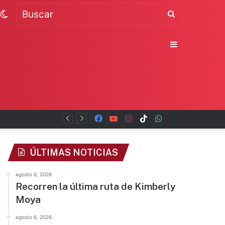
Switch
Buscar
skin
Sidebar
Facebook
YouTube
Instagram
TikTok
WhatsApp
x
ÚLTIMAS NOTICIAS
agosto 6, 2026
Recorren la última ruta de Kimberly
Moya
agosto 6, 2026