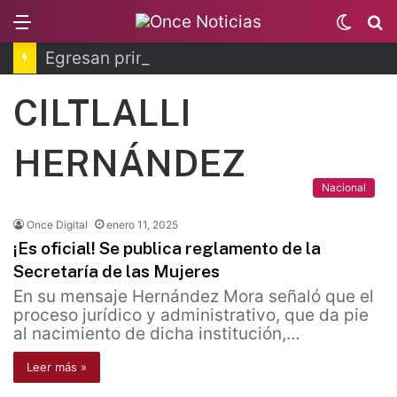
Menu
Switc
B
skin
Egresan primeros técnicos ferroviarios del Conalep
CILTLALLI
HERNÁNDEZ
Nacional
Once Digital
enero 11, 2025
¡Es oficial! Se publica reglamento de la
Secretaría de las Mujeres
En su mensaje Hernández Mora señaló que el
proceso jurídico y administrativo, que da pie
al nacimiento de dicha institución,…
Leer más »