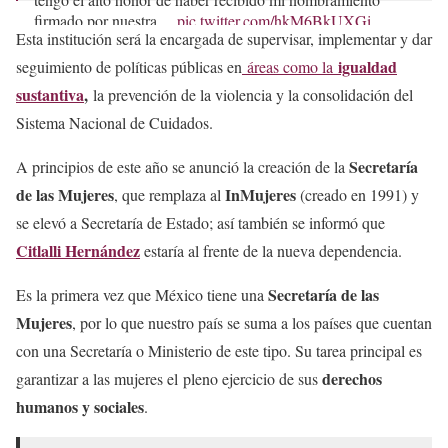
firmado por nuestra…
pic.twitter.com/hkM6BkUXGi
Esta institución será la encargada de supervisar, implementar y dar
— Citlalli Hernández Mora (@CitlaHM)
January 11, 2025
igualdad
seguimiento de políticas públicas en
áreas como la
sustantiva
,
la prevención de la violencia y la consolidación del
Sistema Nacional de Cuidados.
Secretaría
A principios de este año se anunció la creación de la
de las Mujeres
InMujeres
, que remplaza al
(creado en 1991) y
se elevó a Secretaría de Estado; así también se informó que
Citlalli Hernández
estaría al frente de la nueva dependencia.
Secretaría de las
Es la primera vez que México tiene una
Mujeres
, por lo que nuestro país se suma a los países que cuentan
con una Secretaría o Ministerio de este tipo. Su tarea principal es
derechos
garantizar a las mujeres el pleno ejercicio de sus
humanos y sociales
.