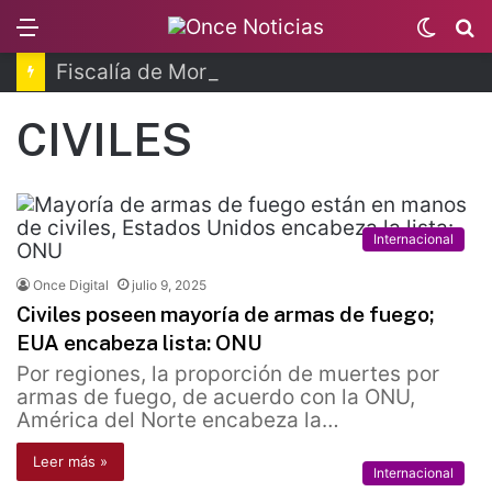
Menu
Switc
B
skin
Fiscalía de Morelos investiga explosión de pipa
CIVILES
Internacional
Once Digital
julio 9, 2025
Civiles poseen mayoría de armas de fuego;
EUA encabeza lista: ONU
Por regiones, la proporción de muertes por
armas de fuego, de acuerdo con la ONU,
América del Norte encabeza la…
Leer más »
Internacional