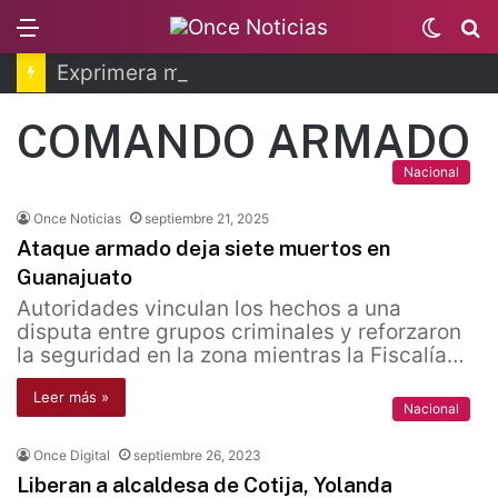
Menu
Switc
B
skin
Exprimera ministra de Perú llega a México
COMANDO ARMADO
Nacional
Once Noticias
septiembre 21, 2025
Ataque armado deja siete muertos en
Guanajuato
Autoridades vinculan los hechos a una
disputa entre grupos criminales y reforzaron
la seguridad en la zona mientras la Fiscalía…
Leer más »
Nacional
Once Digital
septiembre 26, 2023
Liberan a alcaldesa de Cotija, Yolanda