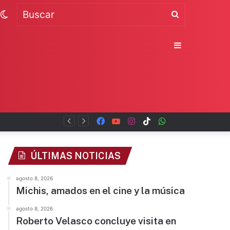
Switch
Buscar
skin
Sidebar
Facebook
YouTube
Instagram
TikTok
WhatsApp
x
ÚLTIMAS NOTICIAS
agosto 8, 2026
Michis, amados en el cine y la música
agosto 8, 2026
Roberto Velasco concluye visita en