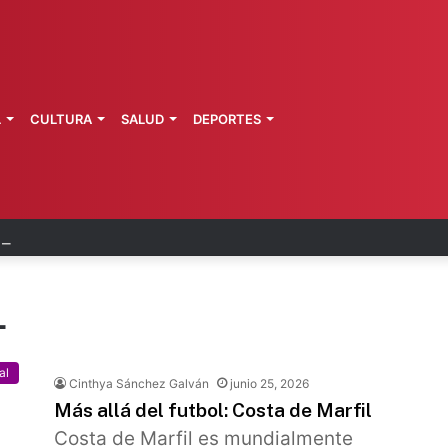
L
CULTURA
SALUD
DEPORTES
a de Morelos investiga explosión de pipa
L
al
Cinthya Sánchez Galván
junio 25, 2026
Más allá del futbol: Costa de Marfil
Costa de Marfil es mundialmente