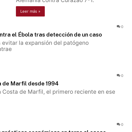
Alemania contra Curazao 7-1.
Leer más »
0
tra el Ébola tras detección de un caso
s evitar la expansión del patógeno
ntrae
0
a de Marfil desde 1994
 Costa de Marfil, el primero reciente en ese
0