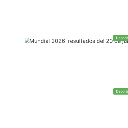
Deport
Deport