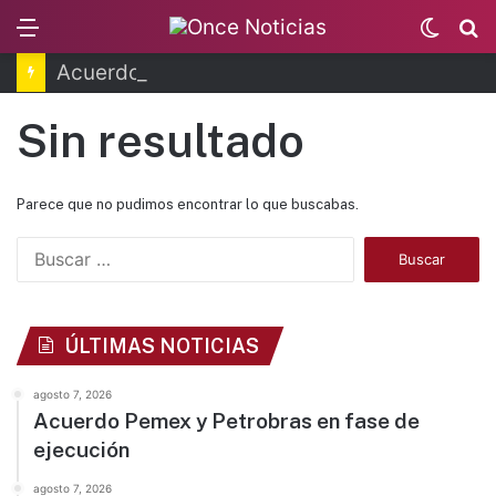
Menu
Switc
B
skin
Acuerdo Pemex y Petrobras en fase de ejecución
Sin resultado
Parece que no pudimos encontrar lo que buscabas.
B
u
s
c
a
ÚLTIMAS NOTICIAS
r
:
agosto 7, 2026
Acuerdo Pemex y Petrobras en fase de
ejecución
agosto 7, 2026