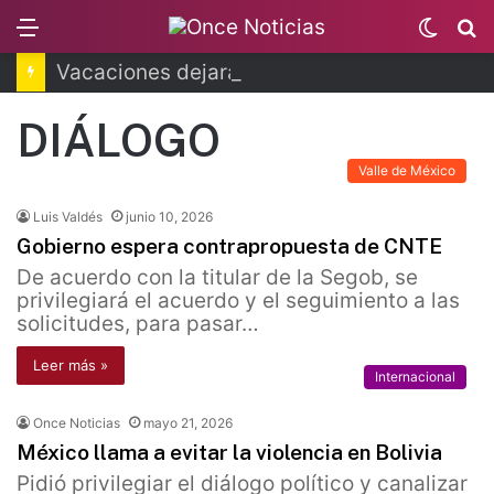
Menu
Switc
B
skin
Vacaciones dejarán millonaria derrama en CDMX
DIÁLOGO
Valle de México
Luis Valdés
junio 10, 2026
Gobierno espera contrapropuesta de CNTE
De acuerdo con la titular de la Segob, se
privilegiará el acuerdo y el seguimiento a las
solicitudes, para pasar…
Leer más »
Internacional
Once Noticias
mayo 21, 2026
México llama a evitar la violencia en Bolivia
Pidió privilegiar el diálogo político y canalizar