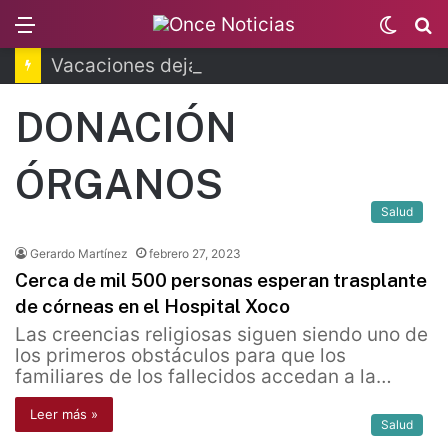
Menu
Switc
B
skin
Vacaciones dejarán millonaria derrama en CDMX
DONACIÓN
ÓRGANOS
Salud
Gerardo Martínez
febrero 27, 2023
Cerca de mil 500 personas esperan trasplante
de córneas en el Hospital Xoco
Las creencias religiosas siguen siendo uno de
los primeros obstáculos para que los
familiares de los fallecidos accedan a la…
Leer más »
Salud