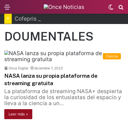
Menu
Switc
B
skin
Cofepris fortalece coordinación sanitaria en los estados
DOUMENTALES
Ciencia
Once Digital
diciembre 7, 2023
NASA lanza su propia plataforma de
streaming gratuita
La plataforma de streaming NASA+ despierta
la curiosidad de los entusiastas del espacio y
lleva a la ciencia a un…
Leer más »