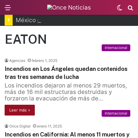
Menu
Switc
B
skin
México protegerá 30% del territorio nacional
EATON
Internacional
Agencias
febrero 1, 2025
Incendios en Los Ángeles quedan contenidos
tras tres semanas de lucha
Los incendios dejaron al menos 29 muertos,
más de 16 mil estructuras destruidas y
forzaron la evacuación de más de…
Leer más »
Internacional
Once Digital
enero 11, 2025
Incendios en California: Al menos 11 muertos y