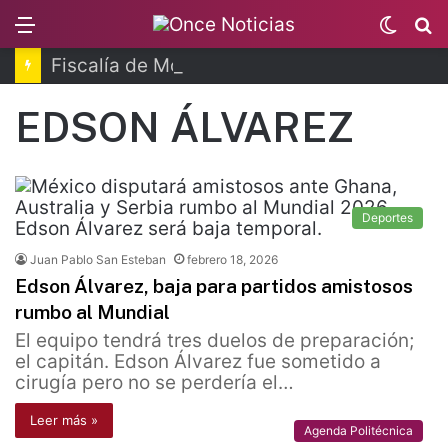
Menu
Switc
B
skin
Fiscalía de Morelos investiga explosión de pipa
EDSON ÁLVAREZ
Deportes
Juan Pablo San Esteban
febrero 18, 2026
Edson Álvarez, baja para partidos amistosos
rumbo al Mundial
El equipo tendrá tres duelos de preparación;
el capitán. Edson Álvarez fue sometido a
cirugía pero no se perdería el…
Leer más »
Agenda Politécnica