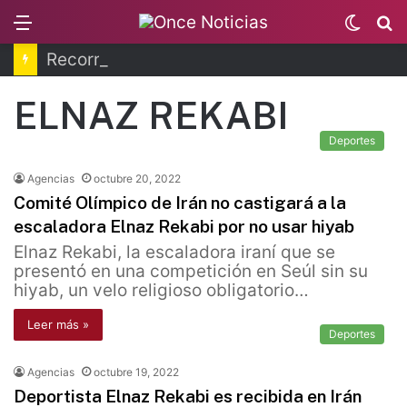
Menu
Switc
B
skin
Recorren la última ruta de Kimberly Moya
ELNAZ REKABI
Deportes
Agencias
octubre 20, 2022
Comité Olímpico de Irán no castigará a la
escaladora Elnaz Rekabi por no usar hiyab
Elnaz Rekabi, la escaladora iraní que se
presentó en una competición en Seúl sin su
hiyab, un velo religioso obligatorio…
Leer más »
Deportes
Agencias
octubre 19, 2022
Deportista Elnaz Rekabi es recibida en Irán