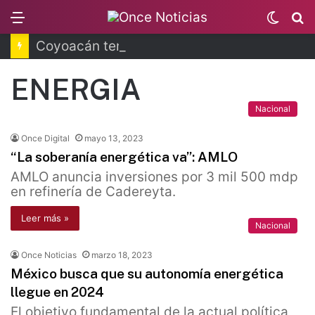
Menu
Switc
B
skin
Coyoacán tendrá Utopía Elena Poniatowska
ENERGIA
Nacional
Once Digital
mayo 13, 2023
“La soberanía energética va”: AMLO
AMLO anuncia inversiones por 3 mil 500 mdp
en refinería de Cadereyta.
Leer más »
Nacional
Once Noticias
marzo 18, 2023
México busca que su autonomía energética
llegue en 2024
El objetivo fundamental de la actual política