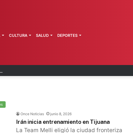
L
CULTURA
SALUD
DEPORTES
arta brote activo de ciclosporiasis
O
es
Once Noticias
junio 8, 2026
Irán inicia entrenamiento en Tijuana
La Team Melli eligió la ciudad fronteriza