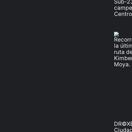
DR©XE
Ciudad