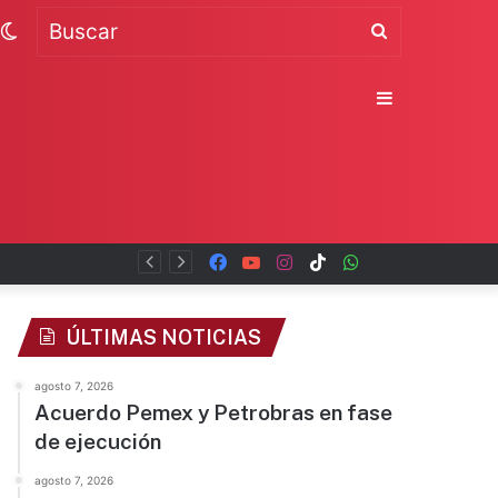
Switch
Buscar
skin
Sidebar
Facebook
YouTube
Instagram
TikTok
WhatsApp
x
ÚLTIMAS NOTICIAS
agosto 7, 2026
Acuerdo Pemex y Petrobras en fase
de ejecución
agosto 7, 2026