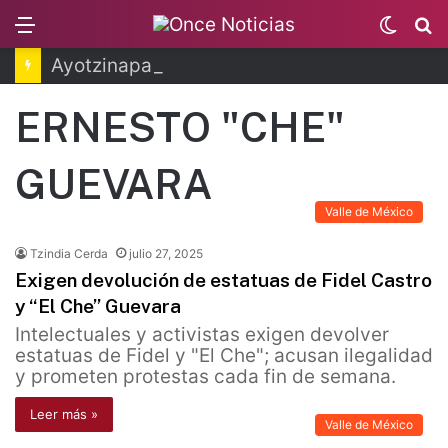
Menu
Switc
B
skin
Ayotzinapa: dictan prisión preventiva a exgobernador de Guerrero
ERNESTO "CHE"
GUEVARA
Valle de México
Tzindia Cerda
julio 27, 2025
Exigen devolución de estatuas de Fidel Castro
y “El Che” Guevara
Intelectuales y activistas exigen devolver
estatuas de Fidel y "El Che"; acusan ilegalidad
y prometen protestas cada fin de semana.
Leer más »
Valle de México