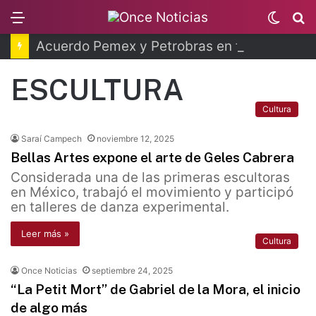
Menu
Switc
B
skin
Acuerdo Pemex y Petrobras en fase de ejecución
ESCULTURA
Cultura
Saraí Campech
noviembre 12, 2025
Bellas Artes expone el arte de Geles Cabrera
Considerada una de las primeras escultoras
en México, trabajó el movimiento y participó
en talleres de danza experimental.
Leer más »
Cultura
Once Noticias
septiembre 24, 2025
“La Petit Mort” de Gabriel de la Mora, el inicio
de algo más