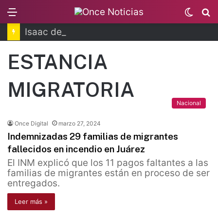
Menu
Switc
B
skin
Isaac del Toro renueva contrato
ESTANCIA
MIGRATORIA
Nacional
Once Digital
marzo 27, 2024
Indemnizadas 29 familias de migrantes
fallecidos en incendio en Juárez
El INM explicó que los 11 pagos faltantes a las
familias de migrantes están en proceso de ser
entregados.
Leer más »